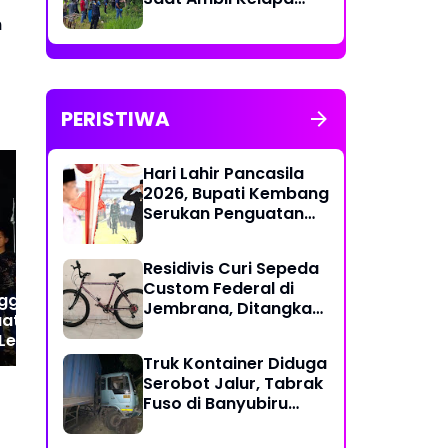
Muda untuk Upacara
m
PERISTIWA
Hari Lahir Pancasila
2026, Bupati Kembang
Serukan Penguatan
Persatuan dan
Tragis, Warga Jembrana
Ti
Gotong Royong di
Meninggal Saat Ambil
Bat
Residivis Curi Sepeda
Tengah Tantangan
Kelapa Muda untuk
Wa
Custom Federal di
Global
ggris Terseret
Upacara
2 W
Jembrana, Ditangkap
aat Berenang di
Die
Polisi Kurang dari
 Legian
Ga
Sehari
Truk Kontainer Diduga
Serobot Jalur, Tabrak
Fuso di Banyubiru
Jembrana