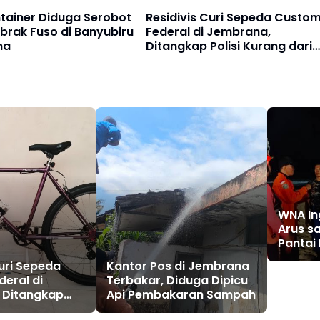
tainer Diduga Serobot
Residivis Curi Sepeda Custo
abrak Fuso di Banyubiru
Federal di Jembrana,
na
Ditangkap Polisi Kurang dari
Sehari
WNA In
Arus s
Pantai
Curi Sepeda
Kantor Pos di Jembrana
eral di
Terbakar, Diduga Dipicu
 Ditangkap
Api Pembakaran Sampah
ng dari Sehari