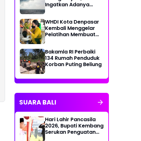
Ingatkan Adanya
Bencana Akibat Iklim
yang Berubah
WHDI Kota Denpasar
Kembali Menggelar
Pelatihan Membuat
Banten Otonan
Bakamla RI Perbaiki
134 Rumah Penduduk
Korban Puting Beliung
SUARA BALI
Hari Lahir Pancasila
2026, Bupati Kembang
Serukan Penguatan
Persatuan dan