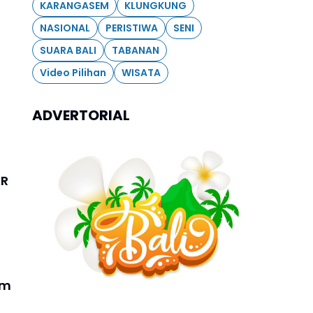
KARANGASEM
KLUNGKUNG
NASIONAL
PERISTIWA
SENI
SUARA BALI
TABANAN
Video Pilihan
WISATA
ADVERTORIAL
AR
im