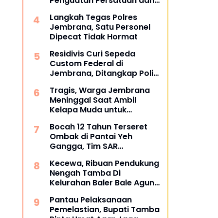
Penguatan Persatuan dan
Gotong Royong di Tengah
Langkah Tegas Polres
Tantangan Global
Jembrana, Satu Personel
Dipecat Tidak Hormat
Residivis Curi Sepeda
Custom Federal di
Jembrana, Ditangkap Polisi
Kurang dari Sehari
Tragis, Warga Jembrana
Meninggal Saat Ambil
Kelapa Muda untuk
Upacara
Bocah 12 Tahun Terseret
Ombak di Pantai Yeh
Gangga, Tim SAR
Gabungan Sisir Laut dan
Kecewa, Ribuan Pendukung
Pesisir
Nengah Tamba Di
Kelurahan Baler Bale Agung
Membelot ke Bang Ipat
Pantau Pelaksanaan
Pemelastian, Bupati Tamba