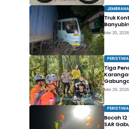
JEMBRANA
Truk Kont
Banyubi
Mei 30, 2026
PERISTIWA
Tiga Pen
Karangas
Gabung
Mei 29, 2026
PERISTIWA
Bocah 12
SAR Gabun