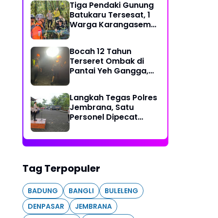
Tiga Pendaki Gunung
Batukaru Tersesat, 1
Warga Karangasem
dan 2 WNA Rusia
Berhasil Dievakuasi
Bocah 12 Tahun
Tim SAR Gabungan
Terseret Ombak di
Pantai Yeh Gangga,
Tim SAR Gabungan
Sisir Laut dan Pesisir
Langkah Tegas Polres
Jembrana, Satu
Personel Dipecat
Tidak Hormat
Tag Terpopuler
BADUNG
BANGLI
BULELENG
DENPASAR
JEMBRANA