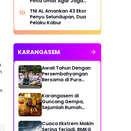
Pinta Umat Agar Jaga
Toleransi
TNI AL Amankan 43 Ekor
Penyu Selundupan, Dua
Pelaku Kabur
,
KARANGASEM
u
Awali Tahun Dengan
n
Persembahyangan
Bersama di Pura
Besakih
m
Karangasem di
Guncang Gempa,
Sejumlah Rumah
Warga Rusak
Cuaca Ekstrem Makin
Sering Terjadi, BMKG