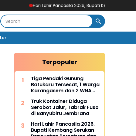
Hari Lahir Pancasila 2026, Bupati Kembang Serukan Penguat
ter
Terpopuler
Tiga Pendaki Gunung
Batukaru Tersesat, 1 Warga
Karangasem dan 2 WNA
Rusia Berhasil Dievakuasi
Truk Kontainer Diduga
Tim SAR Gabungan
Serobot Jalur, Tabrak Fuso
di Banyubiru Jembrana
Hari Lahir Pancasila 2026,
Bupati Kembang Serukan