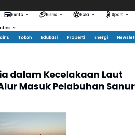
Berita
Bisnis
Bola
Sport
tasi
ains
Tokoh
Edukasi
Properti
Energi
Newslet
ia dalam Kecelakaan Laut
di Alur Masuk Pelabuhan Sanur