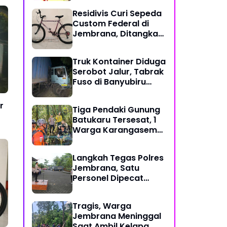
Gotong Royong di
Residivis Curi Sepeda
Tengah Tantangan
Custom Federal di
Global
Jembrana, Ditangkap
Polisi Kurang dari
Sehari
Truk Kontainer Diduga
Serobot Jalur, Tabrak
Fuso di Banyubiru
Jembrana
r
Tiga Pendaki Gunung
Batukaru Tersesat, 1
Warga Karangasem
dan 2 WNA Rusia
Berhasil Dievakuasi
Langkah Tegas Polres
Tim SAR Gabungan
Jembrana, Satu
Personel Dipecat
Tidak Hormat
Tragis, Warga
Jembrana Meninggal
Saat Ambil Kelapa