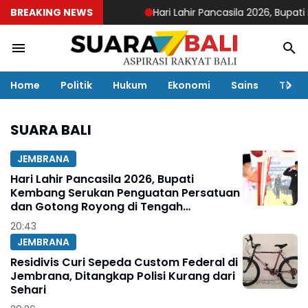
BREAKING NEWS
Hari Lahir Pancasila 2026, Bupati 
Home
Politik
Hukum
Ekonomi
Sains
Toko
SUARA BALI
JEMBRANA
Hari Lahir Pancasila 2026, Bupati
Kembang Serukan Penguatan Persatuan
dan Gotong Royong di Tengah
Tantangan Global
20:43
JEMBRANA
Residivis Curi Sepeda Custom Federal di
Jembrana, Ditangkap Polisi Kurang dari
Sehari