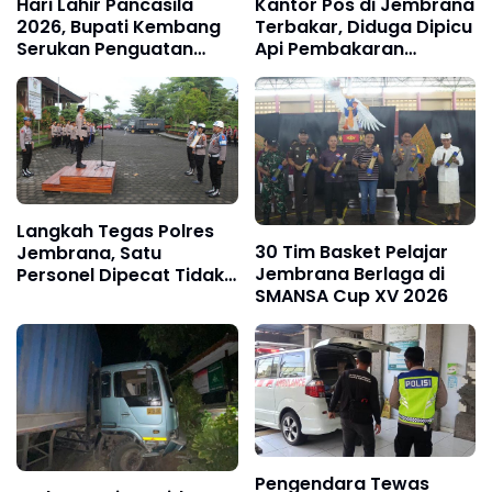
Hari Lahir Pancasila
Kantor Pos di Jembrana
2026, Bupati Kembang
Terbakar, Diduga Dipicu
Serukan Penguatan
Api Pembakaran
Persatuan dan Gotong
Sampah
Royong di Tengah
Tantangan Global
Langkah Tegas Polres
30 Tim Basket Pelajar
Jembrana, Satu
Jembrana Berlaga di
Personel Dipecat Tidak
SMANSA Cup XV 2026
Hormat
Pengendara Tewas