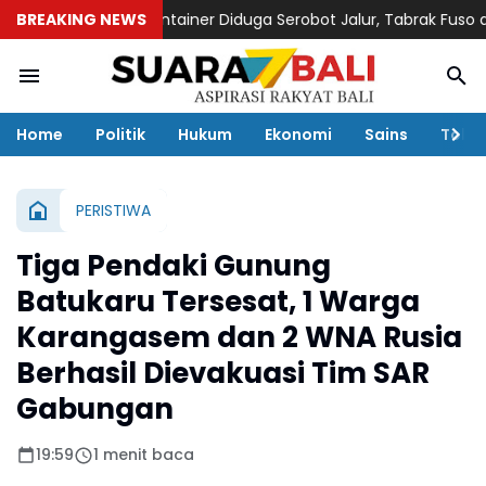
Sehari
BREAKING NEWS
Truk Kontainer Diduga Serobot Jalur, Tabrak Fuso di Ban
Home
Politik
Hukum
Ekonomi
Sains
Toko
PERISTIWA
Tiga Pendaki Gunung
Batukaru Tersesat, 1 Warga
Karangasem dan 2 WNA Rusia
Berhasil Dievakuasi Tim SAR
Gabungan
19:59
1 menit baca