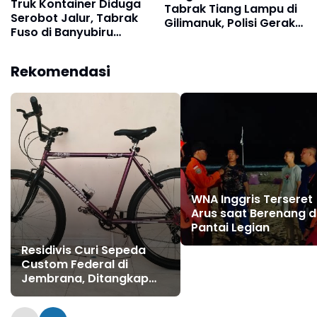
Truk Kontainer Diduga
Tabrak Tiang Lampu di
Serobot Jalur, Tabrak
Gilimanuk, Polisi Gerak
Fuso di Banyubiru
Cepat Tangani Laka
Jembrana
Tunggal
Rekomendasi
WNA Inggris Terseret
Arus saat Berenang d
Pantai Legian
Residivis Curi Sepeda
Custom Federal di
Jembrana, Ditangkap
Polisi Kurang dari Sehari