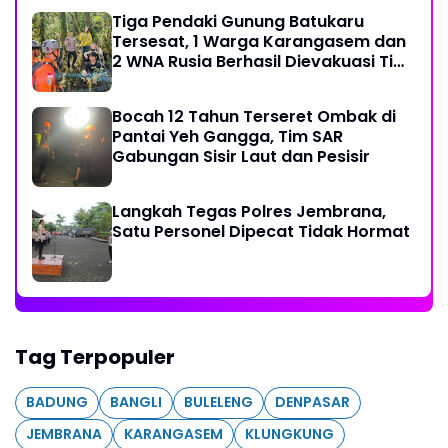
Tiga Pendaki Gunung Batukaru
Tersesat, 1 Warga Karangasem dan
2 WNA Rusia Berhasil Dievakuasi Tim
SAR Gabungan
Bocah 12 Tahun Terseret Ombak di
Pantai Yeh Gangga, Tim SAR
Gabungan Sisir Laut dan Pesisir
Langkah Tegas Polres Jembrana,
Satu Personel Dipecat Tidak Hormat
Tag Terpopuler
BADUNG
BANGLI
BULELENG
DENPASAR
JEMBRANA
KARANGASEM
KLUNGKUNG