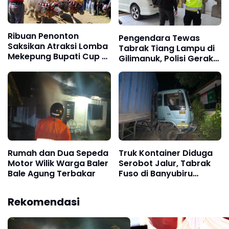
Ribuan Penonton
Pengendara Tewas
Saksikan Atraksi Lomba
Tabrak Tiang Lampu di
Mekepung Bupati Cup di
Gilimanuk, Polisi Gerak
Sirkuit Samblong
Cepat Tangani Laka
Tunggal
Rumah dan Dua Sepeda
Truk Kontainer Diduga
Motor Wilik Warga Baler
Serobot Jalur, Tabrak
Bale Agung Terbakar
Fuso di Banyubiru
Jembrana
Rekomendasi