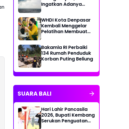
Ingatkan Adanya
an
Bencana Akibat Iklim
yang Berubah
WHDI Kota Denpasar
Kembali Menggelar
Pelatihan Membuat
Banten Otonan
Bakamla RI Perbaiki
134 Rumah Penduduk
Korban Puting Beliung
SUARA BALI
Hari Lahir Pancasila
2026, Bupati Kembang
Serukan Penguatan
Persatuan dan