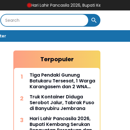
Hari Lahir Pancasila 2026, Bupati Kembang Serukan Penguata
ter
Terpopuler
Tiga Pendaki Gunung
Batukaru Tersesat, 1 Warga
Karangasem dan 2 WNA
Rusia Berhasil Dievakuasi
Truk Kontainer Diduga
Tim SAR Gabungan
Serobot Jalur, Tabrak Fuso
di Banyubiru Jembrana
Hari Lahir Pancasila 2026,
Bupati Kembang Serukan