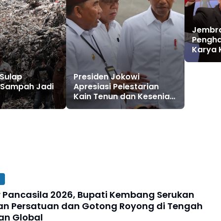
Jembra
Pengh
Karya 
BKKBN 
Sulap
Presiden Jokowi
Sampah Jadi
Apresiasi Pelestarian
Kain Tenun dan Kesenian
Jegog, Bupati Tamba
Titipkan Jembrana
ir Pancasila 2026, Bupati Kembang Serukan
n Persatuan dan Gotong Royong di Tengah
an Global