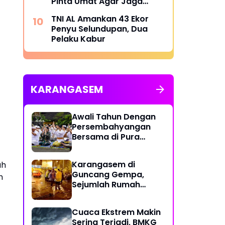
Pinta Umat Agar Jaga
Toleransi
TNI AL Amankan 43 Ekor
Penyu Selundupan, Dua
Pelaku Kabur
KARANGASEM
Awali Tahun Dengan
Persembahyangan
Bersama di Pura
Besakih
Karangasem di
ah
Guncang Gempa,
h
Sejumlah Rumah
Warga Rusak
Cuaca Ekstrem Makin
Sering Terjadi, BMKG