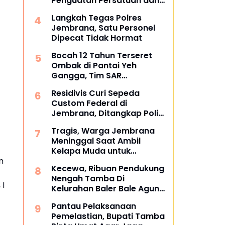
Penguatan Persatuan dan
Gotong Royong di Tengah
Langkah Tegas Polres
Tantangan Global
Jembrana, Satu Personel
Dipecat Tidak Hormat
Bocah 12 Tahun Terseret
Ombak di Pantai Yeh
Gangga, Tim SAR
Gabungan Sisir Laut dan
Residivis Curi Sepeda
Pesisir
Custom Federal di
Jembrana, Ditangkap Polisi
Kurang dari Sehari
Tragis, Warga Jembrana
Meninggal Saat Ambil
Kelapa Muda untuk
n
Upacara
Kecewa, Ribuan Pendukung
Nengah Tamba Di
 I
Kelurahan Baler Bale Agung
Membelot ke Bang Ipat
Pantau Pelaksanaan
Pemelastian, Bupati Tamba