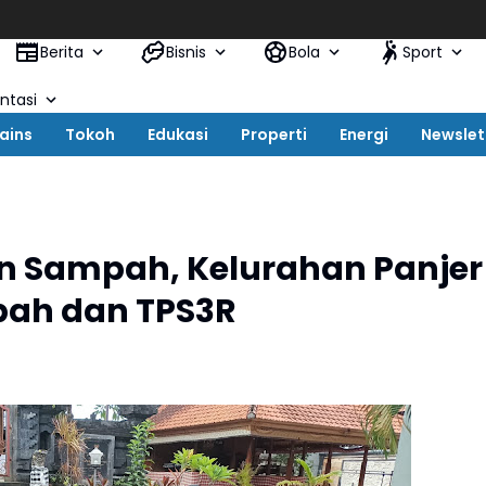
Berita
Bisnis
Bola
Sport
tasi
ains
Tokoh
Edukasi
Properti
Energi
Newslet
an Sampah, Kelurahan Panjer
pah dan TPS3R