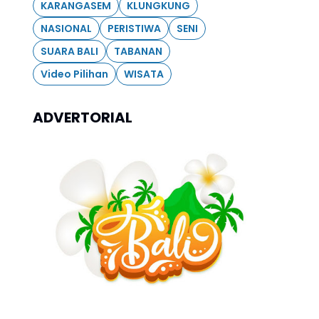
KARANGASEM
KLUNGKUNG
NASIONAL
PERISTIWA
SENI
SUARA BALI
TABANAN
Video Pilihan
WISATA
ADVERTORIAL