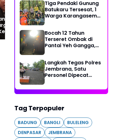
Tiga Pendaki Gunung
Layani Angkutan Liburan
AS
Batukaru Tersesat, 1
Tahun Baru, ASDP
Na
Warga Karangasem
Tingkatkan Fasilitas dan
Pen
na Diganjar
dan 2 WNA Rusia
Layanan Penyeberangan
Pe
argaan Manggala
Berhasil Dievakuasi
di Lintas Utama
Kencana dari
Bocah 12 Tahun
Tim SAR Gabungan
RI
Terseret Ombak di
Pantai Yeh Gangga,
Tim SAR Gabungan
Sisir Laut dan Pesisir
Langkah Tegas Polres
Jembrana, Satu
Personel Dipecat
Tidak Hormat
Tag Terpopuler
BADUNG
BANGLI
BULELENG
DENPASAR
JEMBRANA