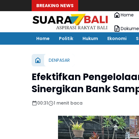
BREAKING NEWS
Home
Dokumen
Home
Politik
Hukum
Ekonomi
S
DENPASAR
Efektifkan Pengelola
Sinergikan Bank Sam
00:31
1 menit baca