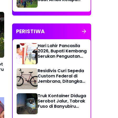
Muda untuk Upacara
PERISTIWA
Hari Lahir Pancasila
2026, Bupati Kembang
Serukan Penguatan
Persatuan dan
ot
Gotong Royong di
ru
Residivis Curi Sepeda
Tengah Tantangan
Custom Federal di
Global
Jembrana, Ditangkap
Polisi Kurang dari
Sehari
Truk Kontainer Diduga
Serobot Jalur, Tabrak
Fuso di Banyubiru
Jembrana