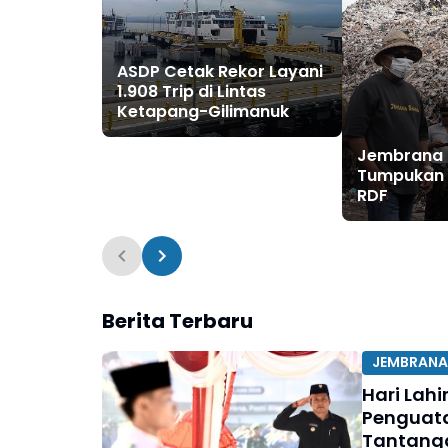
ASDP Cetak Rekor Layani
1.908 Trip di Lintas
Ketapang-Gilimanuk
Jembrana 
Tumpukan 
RDF
Berita Terbaru
JEMBRANA
Hari Lah
Penguata
Tantang