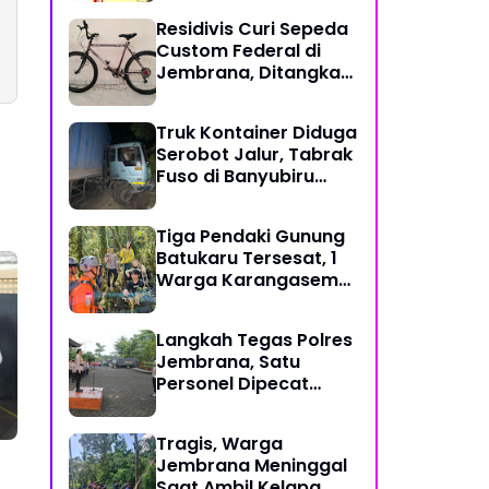
Gotong Royong di
Residivis Curi Sepeda
Tengah Tantangan
Custom Federal di
Global
Jembrana, Ditangkap
Polisi Kurang dari
Sehari
Truk Kontainer Diduga
Serobot Jalur, Tabrak
Fuso di Banyubiru
Jembrana
Tiga Pendaki Gunung
Batukaru Tersesat, 1
Warga Karangasem
dan 2 WNA Rusia
Berhasil Dievakuasi
Langkah Tegas Polres
Tim SAR Gabungan
Jembrana, Satu
Personel Dipecat
Tidak Hormat
Tragis, Warga
Jembrana Meninggal
Saat Ambil Kelapa