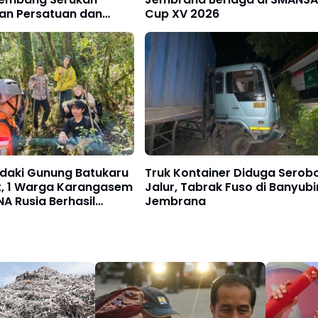
an Persatuan dan
Cup XV 2026
Royong di Tengah
an Global
ndaki Gunung Batukaru
Truk Kontainer Diduga Serob
t, 1 Warga Karangasem
Jalur, Tabrak Fuso di Banyubi
A Rusia Berhasil
Jembrana
asi Tim SAR Gabungan