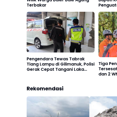
Terbakar
Penguat
Gotong 
Tantang
Pengendara Tewas Tabrak
Tiga Pe
Tiang Lampu di Gilimanuk, Polisi
Tersesa
Gerak Cepat Tangani Laka
dan 2 WN
Tunggal
Dievaku
Rekomendasi