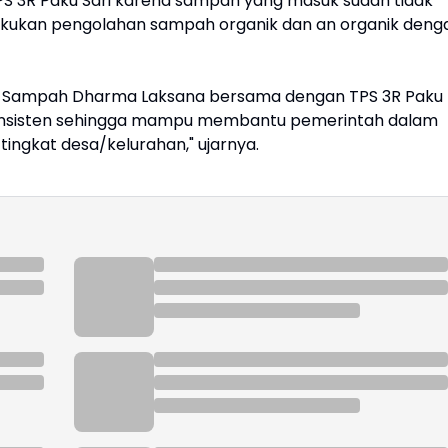
PS 3R Paku Sari karena sampah yang masuk sudah tidak
ukan pengolahan sampah organik dan an organik deng
k Sampah Dharma Laksana bersama dengan TPS 3R Paku
 konsisten sehingga mampu membantu pemerintah dalam
ngkat desa/kelurahan," ujarnya.