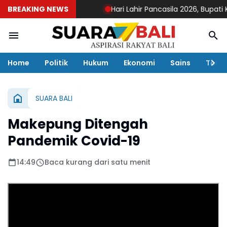
BREAKING NEWS
Hari Lahir Pancasila 2026, Bupati Ke
Home
Politik
Hukum
Ekonomi
Sains
Toko
SUARA BALI
Makepung Ditengah
Pandemik Covid-19
14:49
Baca kurang dari satu menit