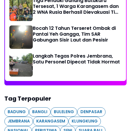
Tiga Pendaki Gunung Batukaru
Tersesat, 1 Warga Karangasem dan
2 WNA Rusia Berhasil Dievakuasi Tim
SAR Gabungan
Bocah 12 Tahun Terseret Ombak di
Pantai Yeh Gangga, Tim SAR
Gabungan Sisir Laut dan Pesisir
Langkah Tegas Polres Jembrana,
Satu Personel Dipecat Tidak Hormat
Tag Terpopuler
BADUNG
BANGLI
BULELENG
DENPASAR
JEMBRANA
KARANGASEM
KLUNGKUNG
NASIONAL
PERISTIWA
SENI
SUARA BALI