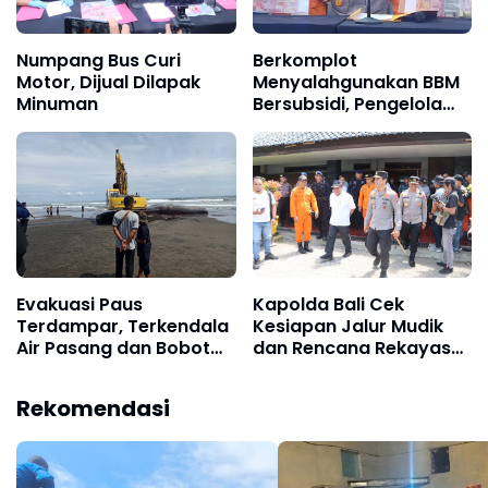
Numpang Bus Curi
Berkomplot
Motor, Dijual Dilapak
Menyalahgunakan BBM
Minuman
Bersubsidi, Pengelola
SPBU dan Pengusaha di
Bekuk Polisi
Evakuasi Paus
Kapolda Bali Cek
Terdampar, Terkendala
Kesiapan Jalur Mudik
Air Pasang dan Bobot
dan Rencana Rekayasa
Paus
Pengalihan Arus Mudik
di Gilimanuk
Rekomendasi