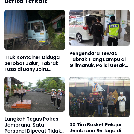
Berita Terkait
Pengendara Tewas
Truk Kontainer Diduga
Tabrak Tiang Lampu di
Serobot Jalur, Tabrak
Gilimanuk, Polisi Gerak
Fuso di Banyubiru
Cepat Tangani Laka
Jembrana
Tunggal
Langkah Tegas Polres
30 Tim Basket Pelajar
Jembrana, Satu
Jembrana Berlaga di
Personel Dipecat Tidak