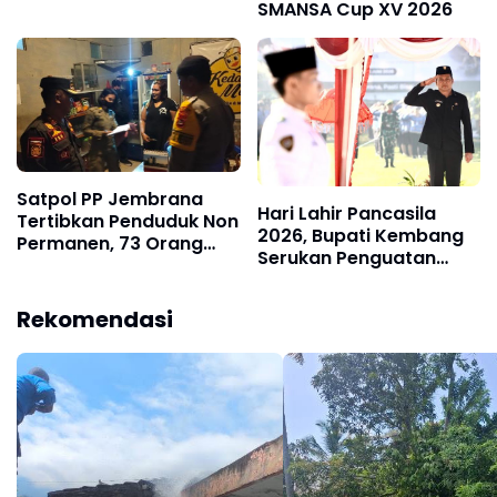
SMANSA Cup XV 2026
Hormat
Satpol PP Jembrana
Hari Lahir Pancasila
Tertibkan Penduduk Non
2026, Bupati Kembang
Permanen, 73 Orang
Serukan Penguatan
Terdata di Kecamatan
Persatuan dan Gotong
Negara
Royong di Tengah
Rekomendasi
Tantangan Global