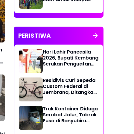
Muda untuk Upacara
PERISTIWA
n
Hari Lahir Pancasila
2026, Bupati Kembang
Serukan Penguatan
Persatuan dan
Gotong Royong di
Residivis Curi Sepeda
Tengah Tantangan
Custom Federal di
Global
Jembrana, Ditangkap
Polisi Kurang dari
Sehari
Truk Kontainer Diduga
Serobot Jalur, Tabrak
Fuso di Banyubiru
Jembrana