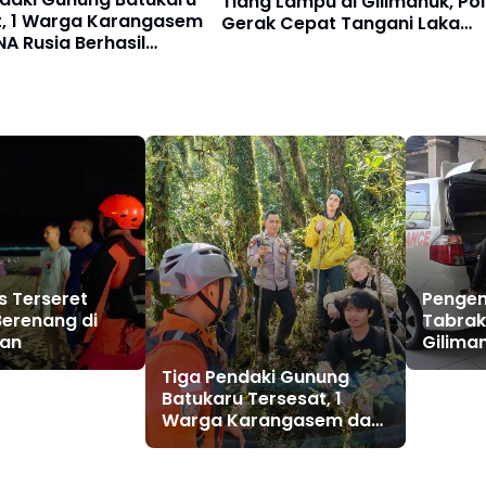
Tiang Lampu di Gilimanuk, Poli
t, 1 Warga Karangasem
Gerak Cepat Tangani Laka
A Rusia Berhasil
Tunggal
asi Tim SAR Gabungan
s Terseret
Penge
Berenang di
Tabrak
ian
Giliman
Cepat 
Tiga Pendaki Gunung
Tungga
Batukaru Tersesat, 1
Warga Karangasem dan
2 WNA Rusia Berhasil
Dievakuasi Tim SAR
Gabungan