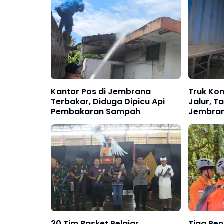
Kantor Pos di Jembrana
Truk Kon
Terbakar, Diduga Dipicu Api
Jalur, T
Pembakaran Sampah
Jembra
30 Tim Basket Pelajar
Tiga Pe