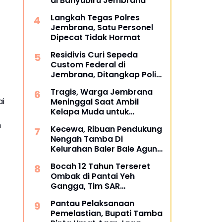
di Banyubiru Jembrana
Langkah Tegas Polres
Jembrana, Satu Personel
Dipecat Tidak Hormat
Residivis Curi Sepeda
Custom Federal di
Jembrana, Ditangkap Polisi
Kurang dari Sehari
Tragis, Warga Jembrana
ai
Meninggal Saat Ambil
Kelapa Muda untuk
Upacara
m
Kecewa, Ribuan Pendukung
Nengah Tamba Di
Kelurahan Baler Bale Agung
Membelot ke Bang Ipat
Bocah 12 Tahun Terseret
Ombak di Pantai Yeh
Gangga, Tim SAR
Gabungan Sisir Laut dan
Pantau Pelaksanaan
Pesisir
Pemelastian, Bupati Tamba