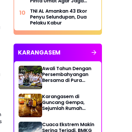
Pinta Umat Agar Jaga
Toleransi
TNI AL Amankan 43 Ekor
Penyu Selundupan, Dua
Pelaku Kabur
g
i
KARANGASEM
Awali Tahun Dengan
a
Persembahyangan
Bersama di Pura
Besakih
Karangasem di
Guncang Gempa,
Sejumlah Rumah
Warga Rusak
n
s
Cuaca Ekstrem Makin
Sering Terjadi, BMKG