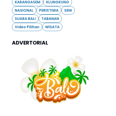
KARANGASEM
KLUNGKUNG
NASIONAL
PERISTIWA
SENI
SUARA BALI
TABANAN
Video Pilihan
WISATA
ADVERTORIAL