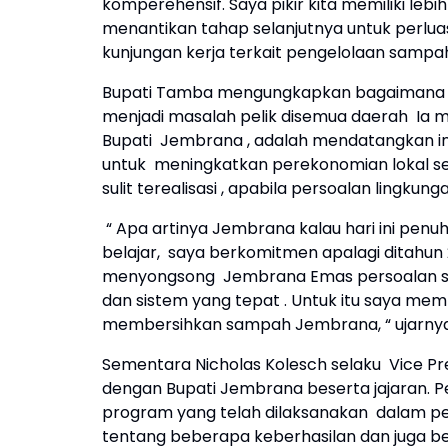
komperehensif. Saya pikir kita memiliki lebi
menantikan tahap selanjutnya untuk perlu
kunjungan kerja terkait pengelolaan sampah 
Bupati Tamba mengungkapkan bagaimana 
menjadi masalah pelik disemua daerah Ia me
Bupati Jembrana , adalah mendatangkan in
untuk meningkatkan perekonomian lokal se
sulit terealisasi , apabila persoalan lingkun
“ Apa artinya Jembrana kalau hari ini penuh 
belajar, saya berkomitmen apalagi ditahu
menyongsong Jembrana Emas persoalan samp
dan sistem yang tepat . Untuk itu saya me
membersihkan sampah Jembrana, “ ujarny
Sementara Nicholas Kolesch selaku Vice Pr
dengan Bupati Jembrana beserta jajaran. Pe
program yang telah dilaksanakan dalam p
tentang beberapa keberhasilan dan juga b