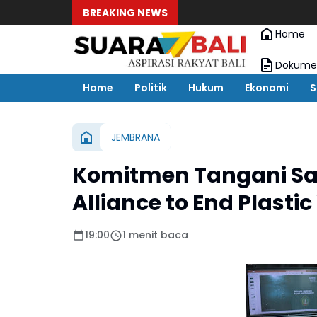
BREAKING NEWS
Home
Dokumen
Home
Politik
Hukum
Ekonomi
S
JEMBRANA
Komitmen Tangani S
Alliance to End Plasti
19:00
1 menit baca