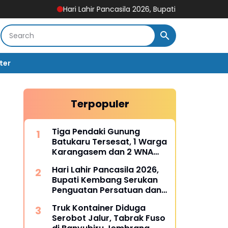
Hari Lahir Pancasila 2026, Bupati Kembang Serukan Pengu
ter
Terpopuler
Tiga Pendaki Gunung
Batukaru Tersesat, 1 Warga
Karangasem dan 2 WNA
Rusia Berhasil Dievakuasi
Hari Lahir Pancasila 2026,
Tim SAR Gabungan
Bupati Kembang Serukan
Penguatan Persatuan dan
Gotong Royong di Tengah
Truk Kontainer Diduga
Tantangan Global
Serobot Jalur, Tabrak Fuso