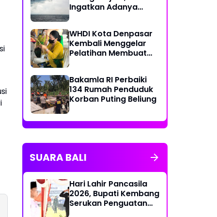
Ingatkan Adanya
Bencana Akibat Iklim
yang Berubah
WHDI Kota Denpasar
Kembali Menggelar
si
Pelatihan Membuat
Banten Otonan
Bakamla RI Perbaiki
134 Rumah Penduduk
si
Korban Puting Beliung
i
SUARA BALI
Hari Lahir Pancasila
2026, Bupati Kembang
Serukan Penguatan
Persatuan dan