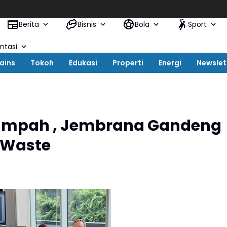
Berita
Bisnis
Bola
Sport
tasi
ains
Tokoh
Edukasi
Properti
Energi
Newslet
ampah , Jembrana Gandeng
c Waste