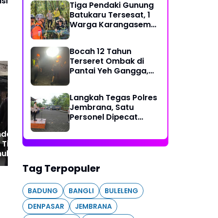
si
Tiga Pendaki Gunung
Batukaru Tersesat, 1
Warga Karangasem
dan 2 WNA Rusia
Berhasil Dievakuasi
Bocah 12 Tahun
Tim SAR Gabungan
Terseret Ombak di
Pantai Yeh Gangga,
Tim SAR Gabungan
Sisir Laut dan Pesisir
Langkah Tegas Polres
Kantor Pos di Jembrana
30 
Jembrana, Satu
Terbakar, Diduga Dipicu
Je
Personel Dipecat
Api Pembakaran Sampah
SM
Tidak Hormat
ndara Tewas
 Tiang Lampu di
uk, Polisi Gerak
Tangani Laka
Tag Terpopuler
l
BADUNG
BANGLI
BULELENG
DENPASAR
JEMBRANA