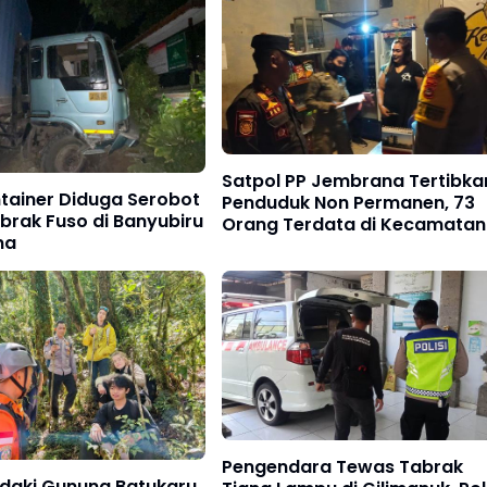
Satpol PP Jembrana Tertibka
tainer Diduga Serobot
Penduduk Non Permanen, 73
abrak Fuso di Banyubiru
Orang Terdata di Kecamatan
na
Negara
Pengendara Tewas Tabrak
ndaki Gunung Batukaru