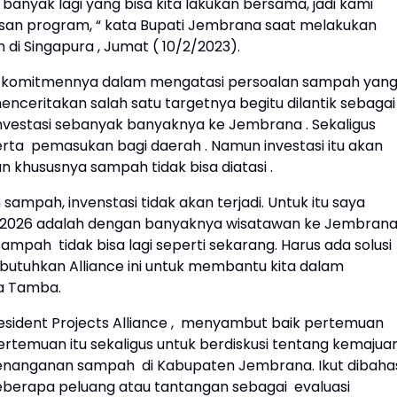
h banyak lagi yang bisa kita lakukan bersama, jadi kami
asan program, “ kata Bupati Jembrana saat melakukan
di Singapura , Jumat ( 10/2/2023).
komitmennya dalam mengatasi persoalan sampah yan
nceritakan salah satu targetnya begitu dilantik sebaga
vestasi sebanyak banyaknya ke Jembrana . Sekaligus
rta pemasukan bagi daerah . Namun investasi itu akan
gan khususnya sampah tidak bisa diatasi .
sampah, invenstasi tidak akan terjadi. Untuk itu saya
n 2026 adalah dengan banyaknya wisatawan ke Jembran
ah tidak bisa lagi seperti sekarang. Harus ada solusi
mbutuhkan Alliance ini untuk membantu kita dalam
a Tamba.
esident Projects Alliance , menyambut baik pertemuan
rtemuan itu sekaligus untuk berdiskusi tentang kemajua
enanganan sampah di Kabupaten Jembrana. Ikut dibaha
eberapa peluang atau tantangan sebagai evaluasi