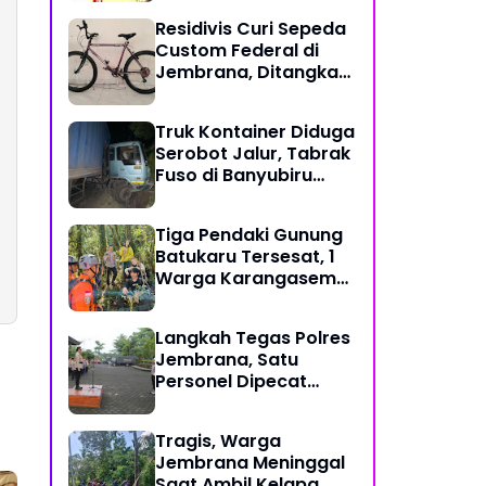
Gotong Royong di
Residivis Curi Sepeda
Tengah Tantangan
Custom Federal di
Global
Jembrana, Ditangkap
Polisi Kurang dari
Sehari
Truk Kontainer Diduga
Serobot Jalur, Tabrak
Fuso di Banyubiru
Jembrana
Tiga Pendaki Gunung
Batukaru Tersesat, 1
Warga Karangasem
dan 2 WNA Rusia
Berhasil Dievakuasi
Langkah Tegas Polres
Tim SAR Gabungan
Jembrana, Satu
Personel Dipecat
Tidak Hormat
Tragis, Warga
Jembrana Meninggal
Saat Ambil Kelapa