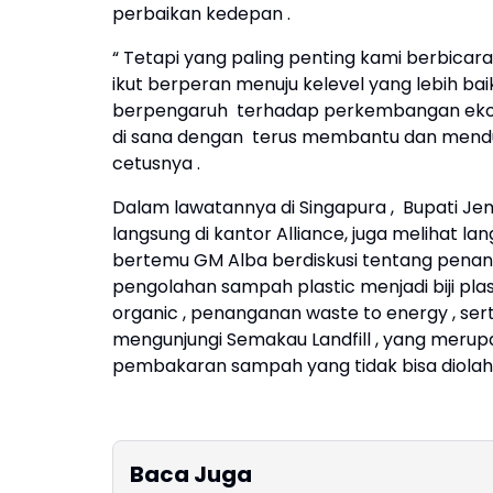
perbaikan kedepan .
“ Tetapi yang paling penting kami berbic
ikut berperan menuju kelevel yang lebih b
berpengaruh terhadap perkembangan ekonomi
di sana dengan terus membantu dan menduk
cetusnya .
Dalam lawatannya di Singapura , Bupati Je
langsung di kantor Alliance, juga melihat l
bertemu GM Alba berdiskusi tentang penan
pengolahan sampah plastic menjadi biji pl
organic , penanganan waste to energy , ser
mengunjungi Semakau Landfill , yang merup
pembakaran sampah yang tidak bisa diolah
Baca Juga