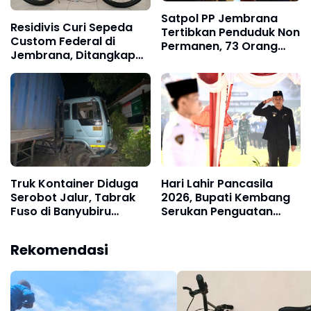
Satpol PP Jembrana
Residivis Curi Sepeda
Tertibkan Penduduk Non
Custom Federal di
Permanen, 73 Orang
Jembrana, Ditangkap
Terdata di Kecamatan
Polisi Kurang dari Sehari
Negara
Truk Kontainer Diduga
Hari Lahir Pancasila
Serobot Jalur, Tabrak
2026, Bupati Kembang
Fuso di Banyubiru
Serukan Penguatan
Jembrana
Persatuan dan Gotong
Royong di Tengah
Rekomendasi
Tantangan Global