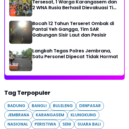
Tersesat, 1 Warga Karangasem dan
2 WNA Rusia Berhasil Dievakuasi Tim
SAR Gabungan
Bocah 12 Tahun Terseret Ombak di
Pantai Yeh Gangga, Tim SAR
Gabungan Sisir Laut dan Pesisir
Langkah Tegas Polres Jembrana,
Satu Personel Dipecat Tidak Hormat
Tag Terpopuler
BADUNG
BANGLI
BULELENG
DENPASAR
JEMBRANA
KARANGASEM
KLUNGKUNG
NASIONAL
PERISTIWA
SENI
SUARA BALI