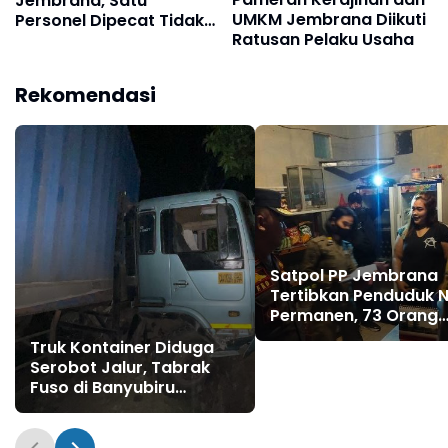
Jembrana, Satu
UMKM Jembrana Diikuti
Personel Dipecat Tidak
Ratusan Pelaku Usaha
Hormat
Rekomendasi
Satpol PP Jembrana
Tertibkan Penduduk 
Permanen, 73 Orang
Terdata di Kecamata
Truk Kontainer Diduga
Negara
Serobot Jalur, Tabrak
Fuso di Banyubiru
Jembrana