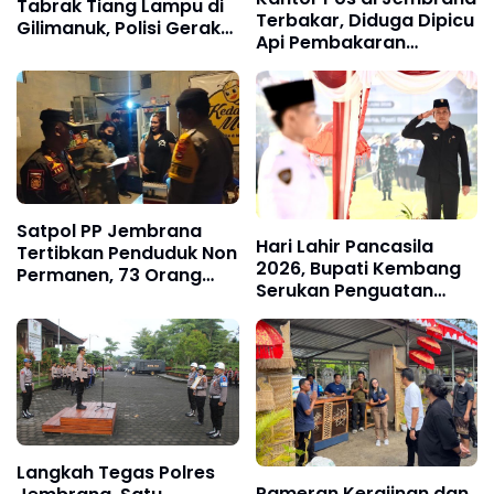
Tabrak Tiang Lampu di
Terbakar, Diduga Dipicu
Gilimanuk, Polisi Gerak
Api Pembakaran
Cepat Tangani Laka
Sampah
Tunggal
Satpol PP Jembrana
Hari Lahir Pancasila
Tertibkan Penduduk Non
2026, Bupati Kembang
Permanen, 73 Orang
Serukan Penguatan
Terdata di Kecamatan
Persatuan dan Gotong
Negara
Royong di Tengah
Tantangan Global
Langkah Tegas Polres
Pameran Kerajinan dan