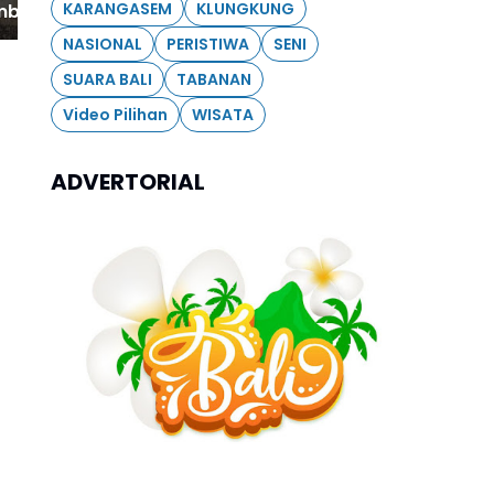
KARANGASEM
KLUNGKUNG
embakaran Sampah
NASIONAL
PERISTIWA
SENI
SUARA BALI
TABANAN
Video Pilihan
WISATA
ADVERTORIAL