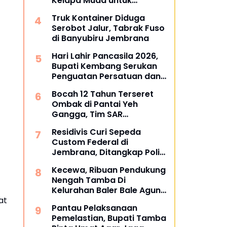
Kelapa Muda untuk
Upacara
Truk Kontainer Diduga
Serobot Jalur, Tabrak Fuso
di Banyubiru Jembrana
Hari Lahir Pancasila 2026,
Bupati Kembang Serukan
Penguatan Persatuan dan
Gotong Royong di Tengah
Bocah 12 Tahun Terseret
Tantangan Global
Ombak di Pantai Yeh
Gangga, Tim SAR
Gabungan Sisir Laut dan
Residivis Curi Sepeda
Pesisir
Custom Federal di
Jembrana, Ditangkap Polisi
Kurang dari Sehari
Kecewa, Ribuan Pendukung
Nengah Tamba Di
Kelurahan Baler Bale Agung
at
Membelot ke Bang Ipat
Pantau Pelaksanaan
Pemelastian, Bupati Tamba