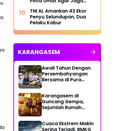
Pinta Umat Agar Jaga
an
Toleransi
TNI AL Amankan 43 Ekor
Penyu Selundupan, Dua
ga
Pelaku Kabur
ni
KARANGASEM
Awali Tahun Dengan
Persembahyangan
Bersama di Pura
Besakih
Karangasem di
Guncang Gempa,
Sejumlah Rumah
Warga Rusak
Cuaca Ekstrem Makin
da
Sering Terjadi, BMKG