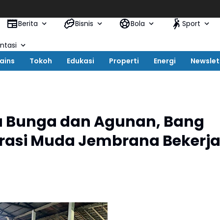
Berita
Bisnis
Bola
Sport
tasi
ains
Tokoh
Edukasi
Properti
Energi
Newslet
 Bunga dan Agunan, Bang
rasi Muda Jembrana Bekerj