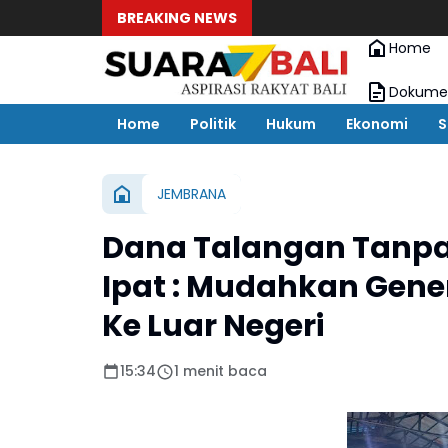
BREAKING NEWS
Home
Dokumen
Home
Politik
Hukum
Ekonomi
S
JEMBRANA
Dana Talangan Tanpa
Ipat : Mudahkan Gene
Ke Luar Negeri
15:34
1 menit baca