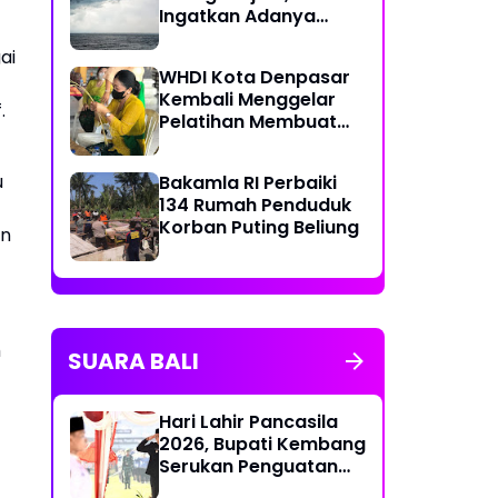
Ingatkan Adanya
Bencana Akibat Iklim
ai
yang Berubah
WHDI Kota Denpasar
Kembali Menggelar
.
Pelatihan Membuat
Banten Otonan
u
Bakamla RI Perbaiki
134 Rumah Penduduk
Korban Puting Beliung
an
h
SUARA BALI
Hari Lahir Pancasila
2026, Bupati Kembang
Serukan Penguatan
Persatuan dan