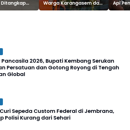
 Ditangkap
Warga Karangasem dan
Api P
ng dari Sehari
2 WNA Rusia Berhasil
Dievakuasi Tim SAR
Gabungan
ir Pancasila 2026, Bupati Kembang Serukan
n Persatuan dan Gotong Royong di Tengah
an Global
s Curi Sepeda Custom Federal di Jembrana,
 Polisi Kurang dari Sehari