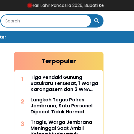
Hari Lahir Pancasila 2026, Bupati Kembang Serukan Penguat
ter
Terpopuler
Tiga Pendaki Gunung
a
Batukaru Tersesat, 1 Warga
Karangasem dan 2 WNA
Rusia Berhasil Dievakuasi
Langkah Tegas Polres
Tim SAR Gabungan
Jembrana, Satu Personel
Dipecat Tidak Hormat
Tragis, Warga Jembrana
Meninggal Saat Ambil