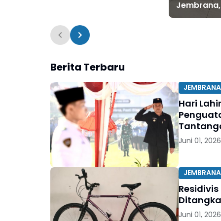
Jembrana,
Polisi Kura
Berita Terbaru
JEMBRANA
Hari Lah
Penguata
Tantang
Juni 01, 2026
JEMBRANA
Residivi
Ditangkap
Juni 01, 2026