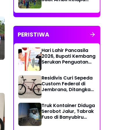
Muda untuk Upacara
PERISTIWA
Hari Lahir Pancasila
2026, Bupati Kembang
Serukan Penguatan
Persatuan dan
Gotong Royong di
Residivis Curi Sepeda
Tengah Tantangan
Custom Federal di
Global
Jembrana, Ditangkap
Polisi Kurang dari
Sehari
Truk Kontainer Diduga
Serobot Jalur, Tabrak
Fuso di Banyubiru
Jembrana