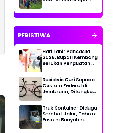
Muda untuk Upacara
PERISTIWA
Hari Lahir Pancasila
2026, Bupati Kembang
Serukan Penguatan
Persatuan dan
Gotong Royong di
Residivis Curi Sepeda
Tengah Tantangan
Custom Federal di
Global
Jembrana, Ditangkap
Polisi Kurang dari
Sehari
Truk Kontainer Diduga
Serobot Jalur, Tabrak
Fuso di Banyubiru
Jembrana