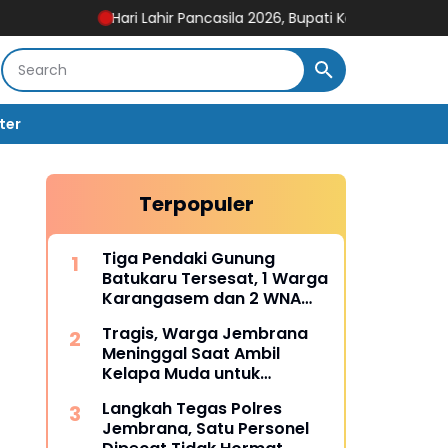
Hari Lahir Pancasila 2026, Bupati Kembang Serukan Penguat
ter
Terpopuler
Tiga Pendaki Gunung
Batukaru Tersesat, 1 Warga
Karangasem dan 2 WNA
Rusia Berhasil Dievakuasi
Tragis, Warga Jembrana
Tim SAR Gabungan
Meninggal Saat Ambil
Kelapa Muda untuk
Upacara
Langkah Tegas Polres
Jembrana, Satu Personel