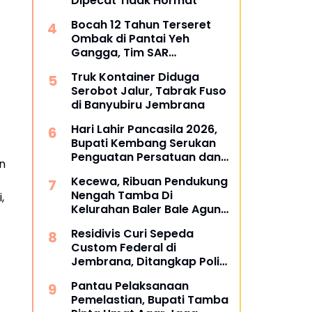
Dipecat Tidak Hormat
Bocah 12 Tahun Terseret
Ombak di Pantai Yeh
Gangga, Tim SAR
Gabungan Sisir Laut dan
Truk Kontainer Diduga
Pesisir
Serobot Jalur, Tabrak Fuso
di Banyubiru Jembrana
Hari Lahir Pancasila 2026,
Bupati Kembang Serukan
Penguatan Persatuan dan
n
Gotong Royong di Tengah
Kecewa, Ribuan Pendukung
Tantangan Global
Nengah Tamba Di
,
Kelurahan Baler Bale Agung
Membelot ke Bang Ipat
Residivis Curi Sepeda
Custom Federal di
Jembrana, Ditangkap Polisi
Kurang dari Sehari
Pantau Pelaksanaan
Pemelastian, Bupati Tamba