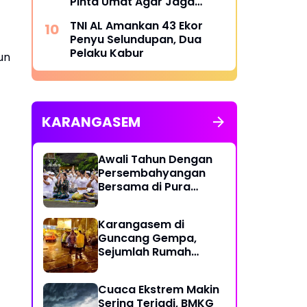
Pinta Umat Agar Jaga
Toleransi
TNI AL Amankan 43 Ekor
Penyu Selundupan, Dua
Pelaku Kabur
un
KARANGASEM
Awali Tahun Dengan
Persembahyangan
Bersama di Pura
Besakih
Karangasem di
Guncang Gempa,
Sejumlah Rumah
Warga Rusak
Cuaca Ekstrem Makin
Sering Terjadi, BMKG