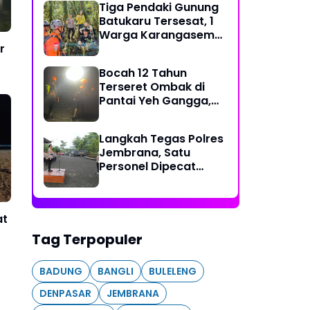
Tiga Pendaki Gunung
Batukaru Tersesat, 1
Warga Karangasem
dan 2 WNA Rusia
r
Berhasil Dievakuasi
Bocah 12 Tahun
Tim SAR Gabungan
Terseret Ombak di
Pantai Yeh Gangga,
Tim SAR Gabungan
Sisir Laut dan Pesisir
Langkah Tegas Polres
Jembrana, Satu
Personel Dipecat
Tidak Hormat
at
Tag Terpopuler
BADUNG
BANGLI
BULELENG
DENPASAR
JEMBRANA