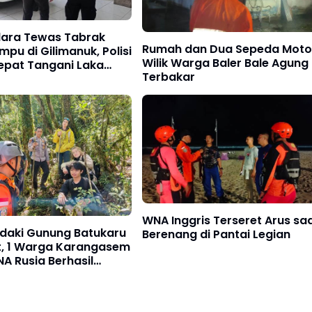
ara Tewas Tabrak
Rumah dan Dua Sepeda Moto
mpu di Gilimanuk, Polisi
Wilik Warga Baler Bale Agung
epat Tangani Laka
Terbakar
WNA Inggris Terseret Arus sa
ndaki Gunung Batukaru
Berenang di Pantai Legian
t, 1 Warga Karangasem
A Rusia Berhasil
asi Tim SAR Gabungan