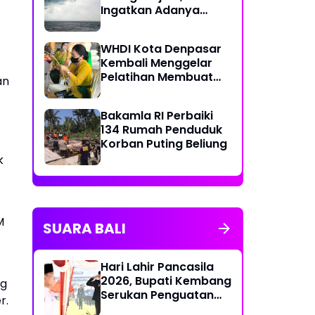
Ingatkan Adanya
Bencana Akibat Iklim
yang Berubah
WHDI Kota Denpasar
Kembali Menggelar
Pelatihan Membuat
an
Banten Otonan
Bakamla RI Perbaiki
134 Rumah Penduduk
Korban Puting Beliung
k
M
SUARA BALI
Hari Lahir Pancasila
2026, Bupati Kembang
ng
Serukan Penguatan
r.
Persatuan dan