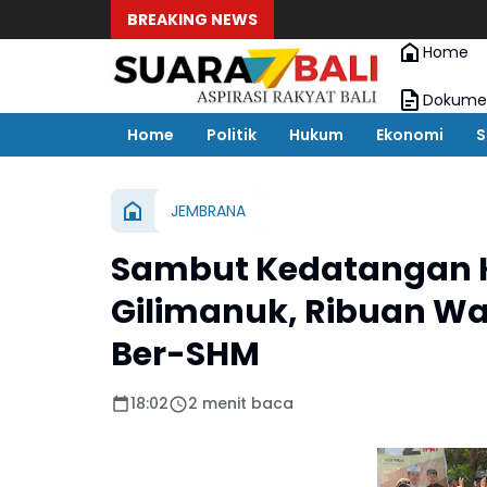
BREAKING NEWS
Home
Dokumen
Home
Politik
Hukum
Ekonomi
S
JEMBRANA
Sambut Kedatangan Ko
Gilimanuk, Ribuan Wa
Ber-SHM
18:02
2 menit baca