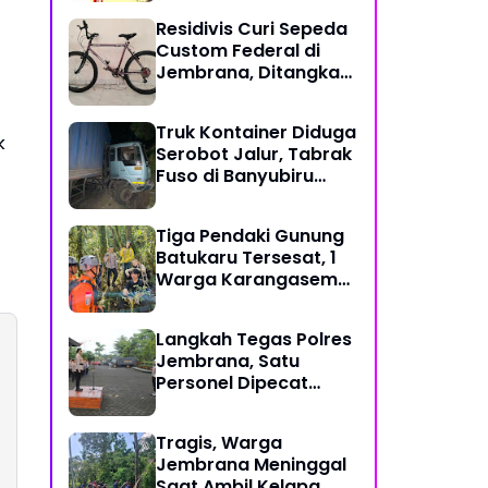
Gotong Royong di
Residivis Curi Sepeda
Tengah Tantangan
Custom Federal di
Global
Jembrana, Ditangkap
Polisi Kurang dari
Sehari
Truk Kontainer Diduga
k
Serobot Jalur, Tabrak
Fuso di Banyubiru
Jembrana
Tiga Pendaki Gunung
Batukaru Tersesat, 1
Warga Karangasem
dan 2 WNA Rusia
Berhasil Dievakuasi
Langkah Tegas Polres
Tim SAR Gabungan
Jembrana, Satu
Personel Dipecat
Tidak Hormat
Tragis, Warga
Jembrana Meninggal
Saat Ambil Kelapa