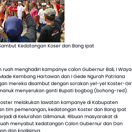
Sambut Kedatangan Koser dan Bang Ipat
ruah menghadiri kampanye calon Gubernur Bali, I Waya
 I Made Kembang Hartawan dan I Gede Ngurah Patriana
angan mereka disambut dengan sorakan yel-yel Koster-Giri
Gilimanuk menyerukan ganti Bupati bogbog (bohong-red).
n Koster melakukan lawatan kampanye di Kabupaten
an tim pemenangan, kedatangan Koster dan Bang Ipat
erjadi di Kelurahan Gilimanuk. Ribuan masyarakat di
h ruah menyabut kedatangan Calon Gubernur dan Dan
an dan koalisinya.