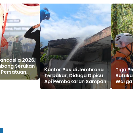
Pancasila 2026,
mbang Serukan
Kantor Pos di Jembrana
Tiga P
 Persatuan
Terbakar, Diduga Dipicu
Batukar
g Royong di
Api Pembakaran Sampah
Warga
ntangan
2 WNA 
Dievak
Gabun