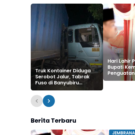
Hari Lahir 
Bupati Ke
Truk Kontainer Diduga
Penguatan
Serobot Jalur, Tabrak
dan Goton
Fuso di Banyubiru
Tengah Ta
Jembrana
Global
Berita Terbaru
JEMBRANA