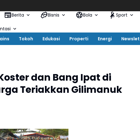
Berita
Bisnis
Bola
Sport
tasi
ains
Tokoh
Edukasi
Properti
Energi
Newslet
ster dan Bang Ipat di
rga Teriakkan Gilimanuk