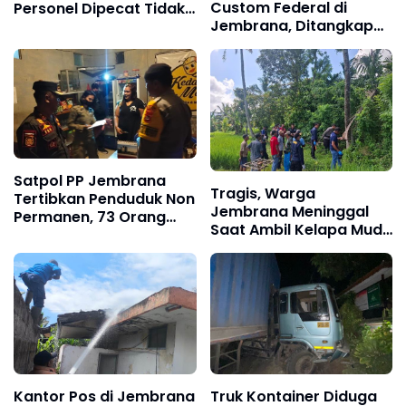
Custom Federal di
Personel Dipecat Tidak
Jembrana, Ditangkap
Hormat
Polisi Kurang dari Sehari
Satpol PP Jembrana
Tragis, Warga
Tertibkan Penduduk Non
Jembrana Meninggal
Permanen, 73 Orang
Saat Ambil Kelapa Muda
Terdata di Kecamatan
untuk Upacara
Negara
Kantor Pos di Jembrana
Truk Kontainer Diduga