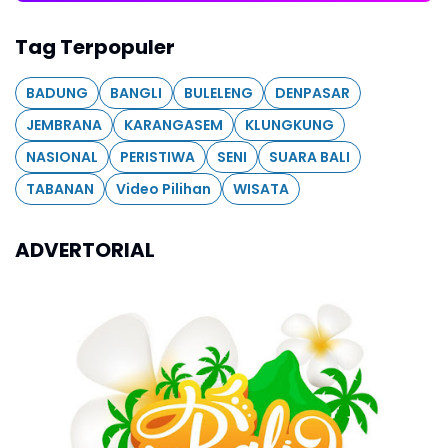
Tag Terpopuler
BADUNG
BANGLI
BULELENG
DENPASAR
JEMBRANA
KARANGASEM
KLUNGKUNG
NASIONAL
PERISTIWA
SENI
SUARA BALI
TABANAN
Video Pilihan
WISATA
ADVERTORIAL