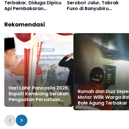
Terbakar, Diduga Dipicu
Serobot Jalur, Tabrak
Api Pembakaran
Fuso di Banyubiru
Sampah
Jembrana
Rekomendasi
Hari Lahir Pancasila 2026,
Rumah dan Dua Sepe
Bupati Kembang Serukan
Motor Wilik Warga Ba
Penguatan Persatuan
Bale Agung Terbakar
dan Gotong Royong di
Tengah Tantangan
Global